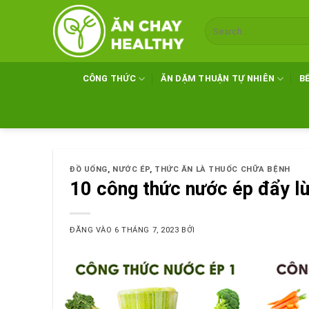
Bỏ
qua
nội
dung
CÔNG THỨC
ĂN DẶM THUẬN TỰ NHIÊN
B
ĐỒ UỐNG
,
NƯỚC ÉP
,
THỨC ĂN LÀ THUỐC CHỮA BỆNH
10 công thức nước ép đẩy lù
ĐĂNG VÀO
6 THÁNG 7, 2023
BỞI