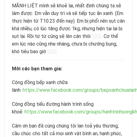
MÃNH LIỆT mình sẽ khoẻ lại, nhất định chúng ta sẽ
làm được. Em vẫn duy trì và sẽ tiếp tục ăn xanh. (Em
thực hiện từ T10.23 đến nay). Em bị phổi nên sụt cân
khá nhiều, có lúc tăng được 1kg, nhưng hiện tại lại bị
sụt lại. Rồi từ từ cũng sẽ lên cân thôi
. Cơ thể
em lúc nào cũng nhẹ nhàng, chưa bị chướng bụng,
khó tiêu bao giờ
Mời các bạn tham gia:
Cộng đồng bếp xanh chữa
lành:
https://www.facebook.com/groups/bepxanhchualan
Cộng đồng tiểu đường hành trình sống
khoẻ:
https://www.facebook.com/groups/hanhtrinhsongk
Cám ơn bạn đã cùng chúng tôi lan toả yêu thương,
cầu chúc cho tất cả mọi sinh vật bình an, hạnh phúc,