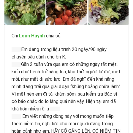
Chị
Loan Huynh
chia sẻ:
Em đang trong liệu trình 20 ngày/90 ngày
chuyên sâu dành cho bn K.
Gần 2 tuần vừa qua em có những ngày rất mệt,
kiểu như bệnh trở nặng lên, khó thở, người lừ đừ, mệt
mỏi, như mất đi sức lực. Em đã nghĩ đến khả năng
mình đang trải qua giai đoạn “khủng hoảng chữa lành”.
Vì mệt nên em đi tái khám sớm, sau kiểm tra Bác sĩ
có bảo chắc do lo lắng quá nên vậy. Hiện tại em đã
khá hơn nhiều rồi ạ
Em viết những dòng này với mong muốn tiếp
thêm niềm tin, nghị lực cho mọi người đang trong
hoàn cảnh như em. HÃY CỐ GẮNG LÊN, CÓ NIỀM TIN