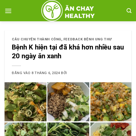
Bỏ
qua
nội
dung
CÂU CHUYỆN THÀNH CÔNG
,
FEEDBACK BỆNH UNG THƯ
Bệnh K hiện tại đã khá hơn nhiều sau
20 ngày ăn xanh
ĐĂNG VÀO
8 THÁNG 6, 2024
BỞI