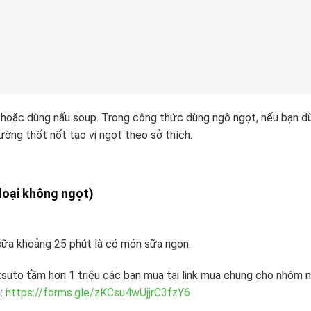
hoặc dùng nấu soup. Trong công thức dùng ngô ngọt, nếu bạn d
ờng thốt nốt tạo vị ngọt theo sở thích.
 loại không ngọt)
sữa khoảng 25 phút là có món sữa ngon.
uto tầm hơn 1 triệu các bạn mua tại link mua chung cho nhóm 
á:
https://forms.gle/zKCsu4wUjjrC3fzY6