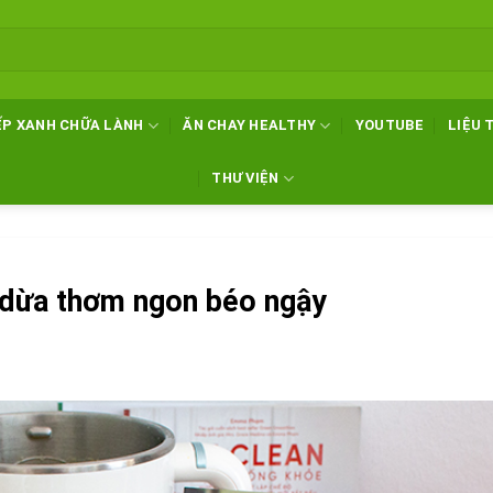
ẾP XANH CHỮA LÀNH
ĂN CHAY HEALTHY
YOUTUBE
LIỆU 
THƯ VIỆN
ị dừa thơm ngon béo ngậy