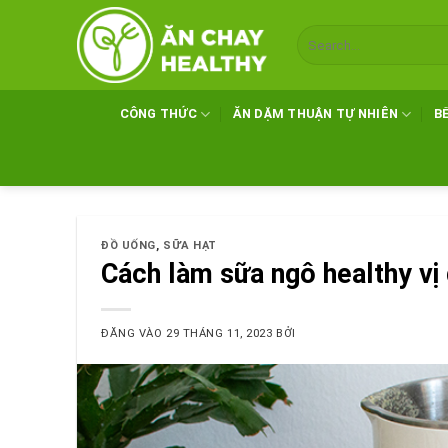
Bỏ
qua
nội
dung
CÔNG THỨC
ĂN DẶM THUẬN TỰ NHIÊN
B
ĐỒ UỐNG
,
SỮA HẠT
Cách làm sữa ngô healthy v
ĐĂNG VÀO
29 THÁNG 11, 2023
BỞI