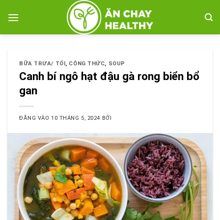
Bỏ
qua
nội
dung
BỮA TRƯA/ TỐI
,
CÔNG THỨC
,
SOUP
Canh bí ngô hạt đậu gà rong biển bổ
gan
ĐĂNG VÀO
10 THÁNG 5, 2024
BỞI