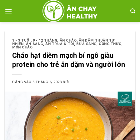
Bỏ
qua
nội
dung
1 - 3 TUỔI
,
9 - 12 THÁNG
,
ĂN CHÁO
,
ĂN DẶM THUẬN TỰ
NHIÊN
,
ĂN SÁNG
,
ĂN TRƯA & TỐI
,
BỮA SÁNG
,
CÔNG THỨC
,
MÓN CHÁO
Cháo hạt diêm mạch bí ngô giàu
protein cho trẻ ăn dặm và người lớn
ĐĂNG VÀO
5 THÁNG 6, 2023
BỞI