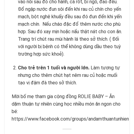
vào nồi sau đó cho hành, cà rốt, bí ngô, đảo đều.
Đổ ngập nước đun sôi đến khi rau củ chín cho yến
mạch, bột nghệ khuấy đều sau đó đun đến khi yến
mạch chín. Nếu cháo đặc đổ thêm nước cho phù
hợp. Sau đó xay mịn hoặc nấu thật nát cho con ăn.
Trang trí chút rau mùi hành lá theo sở thích. ( Đối
với người bị bệnh có thể không dùng dầu theo tuỳ
trường hợp sức khoẻ).
Cho trẻ trên 1 tuổi và người lớn.
Làm tương tự
nhưng cho thêm chút hạt nêm rau củ hoặc muối
tạo vị đậm đà theo sở thích.
Mời bố mẹ tham gia cộng đồng ROLIE BABY – Ăn
dặm thuận tự nhiên cùng học nhiều món ăn ngon cho
bé:
https://www.facebook.com/groups/andamthuantunhien