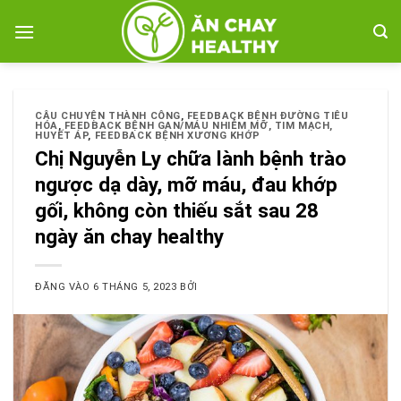
Bỏ
qua
nội
dung
CÂU CHUYỆN THÀNH CÔNG
,
FEEDBACK BỆNH ĐƯỜNG TIÊU
HÓA
,
FEEDBACK BỆNH GAN/MÁU NHIỄM MỠ, TIM MẠCH,
HUYẾT ÁP
,
FEEDBACK BỆNH XƯƠNG KHỚP
Chị Nguyễn Ly chữa lành bệnh trào
ngược dạ dày, mỡ máu, đau khớp
gối, không còn thiếu sắt sau 28
ngày ăn chay healthy
ĐĂNG VÀO
6 THÁNG 5, 2023
BỞI