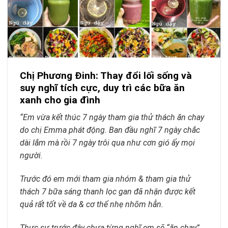
Chị Phương Đinh: Thay đổi lối sống và
suy nghĩ tích cực, duy trì các bữa ăn
xanh cho gia đình
“Em vừa kết thúc 7 ngày tham gia thử thách ăn chay
do chị Emma phát động. Ban đầu nghĩ 7 ngày chắc
dài lắm mà rồi 7 ngày trôi qua như cơn gió ấy mọi
người.
Trước đó em mới tham gia nhóm & tham gia thử
thách 7 bữa sáng thanh lọc gan đã nhận được kết
quả rất tốt về da & cơ thể nhẹ nhõm hẳn.
Thực sự trước đây chưa từng nghĩ em sẽ “ăn chay”,