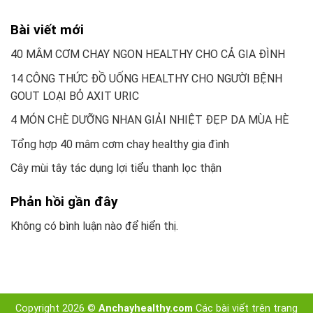
Bài viết mới
40 MÂM CƠM CHAY NGON HEALTHY CHO CẢ GIA ĐÌNH
14 CÔNG THỨC ĐỒ UỐNG HEALTHY CHO NGƯỜI BỆNH
GOUT LOẠI BỎ AXIT URIC
4 MÓN CHÈ DƯỠNG NHAN GIẢI NHIỆT ĐẸP DA MÙA HÈ
Tổng hợp 40 mâm cơm chay healthy gia đình
Cây mùi tây tác dụng lợi tiểu thanh lọc thận
Phản hồi gần đây
Không có bình luận nào để hiển thị.
Copyright 2026 ©
Anchayhealthy.com
Các bài viết trên trang