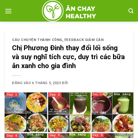
Bỏ
qua
nội
dung
CÂU CHUYỆN THÀNH CÔNG
,
FEEDBACK GIẢM CÂN
Chị Phương Đinh thay đổi lối sống
và suy nghĩ tích cực, duy trì các bữa
ăn xanh cho gia đình
ĐĂNG VÀO
6 THÁNG 5, 2023
BỞI