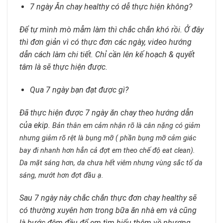
7 ngày Ăn chay healthy có dễ thực hiện không?
Để tự mình mò mẫm làm thì chắc chắn khó rồi. Ở đây
thì đơn giản vì có thực đơn các ngày, video hướng
dẫn cách làm chi tiết. Chỉ cần lên kế hoạch & quyết
tâm là sẽ thực hiện được.
Qua 7 ngày bạn đạt được gì?
Đã thực hiện được 7 ngày ăn chay theo hướng dẫn
của ekip.
Bản thân em cảm nhận rõ là cân nặng có giảm
nhưng giảm rõ rệt là bụng mỡ ( phần bụng mỡ cảm giác
bay đi nhanh hơn hẳn cả đợt em theo chế độ eat clean).
Da mặt sáng hơn, da chưa hết viêm nhưng vùng sắc tố da
sáng, mướt hơn đợt đầu ạ.
Sau 7 ngày này chắc chắn thực đơn chay healthy sẽ
có thường xuyên hơn trong bữa ăn nhà em và cũng
là bước đệm đầu để em tìm hiểu thêm về phương