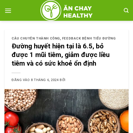
Bỏ
qua
nội
dung
CÂU CHUYỆN THÀNH CÔNG
,
FEEDBACK BỆNH TIỂU ĐƯỜNG
Đường huyết hiện tại là 6.5, bỏ
được 1 mũi tiêm, giảm được liều
tiêm và có sức khoẻ ổn định
ĐĂNG VÀO
8 THÁNG 6, 2024
BỞI