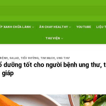
ẾP XANH CHỮA LÀNH
ĂN CHAY HEALTHY
YOUTUBE
LIỆU 
THƯ VIỆN
 BỆNH
,
SALAD
,
TIỂU ĐƯỜNG
,
TIM MẠCH
,
UNG THƯ
ổ dưỡng tốt cho người bệnh ung thư, 
 giáp