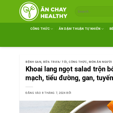
Bỏ
qua
nội
dung
CÔNG THỨC
ĂN DẶM THUẬN TỰ NHIÊN
B
BỆNH GAN
,
BỮA TRƯA/ TỐI
,
CÔNG THỨC
,
MÓN ĂN NGƯỜI
Khoai lang ngọt salad trộn b
mạch, tiểu đường, gan, tuyến
ĐĂNG VÀO
8 THÁNG 7, 2024
BỞI