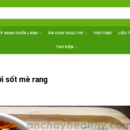
ẾP XANH CHỮA LÀNH
ĂN CHAY HEALTHY
YOUTUBE
LIỆU 
THƯ VIỆN
i sốt mè rang