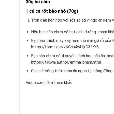
30g bơ chín
1 củ cà rốt bào nhỏ (70g)
Trộn đều hỗn hợp với sốt salad vị ngò ăn kèm v
Nếu bạn nào chưa có hạt dinh dưỡng tham khả
Bạn nào thích máy xay mini nhỏ mịn giá rẻ của
https://forms.gle/zKCsu4wUjjrC3fzY6
Bạn nào chưa có 4 quyển sách học nấu ăn heal
https://tiki.vn/author/emma-pham.html
Chia sẻ công thức món ăn ngon tại cộng đồng 
Video cách làm tham khảo: