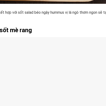
 kết hợp với sốt salad béo ngậy hummus vị lá ngò thơm ngon sẽ t
 sốt mè rang