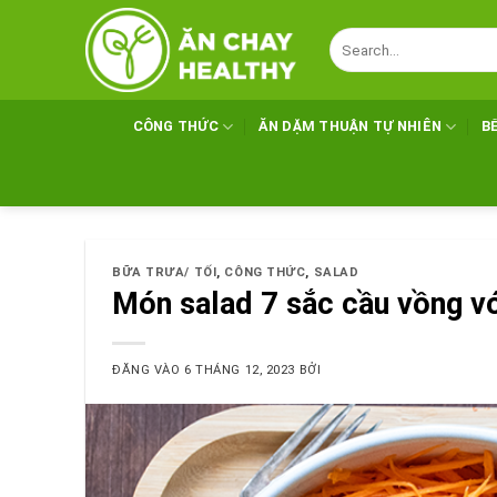
Bỏ
qua
nội
dung
CÔNG THỨC
ĂN DẶM THUẬN TỰ NHIÊN
B
BỮA TRƯA/ TỐI
,
CÔNG THỨC
,
SALAD
Món salad 7 sắc cầu vồng vớ
ĐĂNG VÀO
6 THÁNG 12, 2023
BỞI