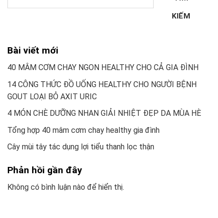
KIẾM
Bài viết mới
40 MÂM CƠM CHAY NGON HEALTHY CHO CẢ GIA ĐÌNH
14 CÔNG THỨC ĐỒ UỐNG HEALTHY CHO NGƯỜI BỆNH
GOUT LOẠI BỎ AXIT URIC
4 MÓN CHÈ DƯỠNG NHAN GIẢI NHIỆT ĐẸP DA MÙA HÈ
Tổng hợp 40 mâm cơm chay healthy gia đình
Cây mùi tây tác dụng lợi tiểu thanh lọc thận
Phản hồi gần đây
Không có bình luận nào để hiển thị.